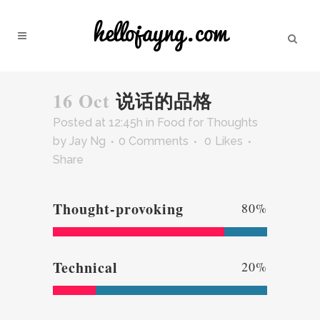
16 Oct
说话的品格
Posted at 12:45h
in
Food for Thoughts
by
Jay Ng
0 Comments
0
Likes
Share
Thought-provoking
80
%
Technical
20
%